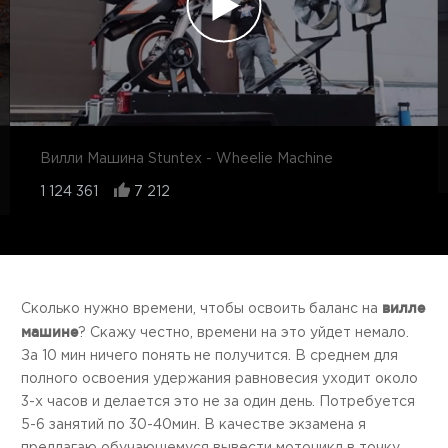
Вилли Машина Stuntex - Wheelie Machine
1 124 361
7 212
вилле
Сколько нужно времени, чтобы освоить баланс на
машине
? Скажу честно, времени на это уйдет немало.
За 10 мин ничего понять не получится. В среднем для
полного освоения удержания равновесия уходит около
3-х часов и делается это не за один день. Потребуется
5-6 занятий по 30-40мин. В качестве экзамена я
предлагаю обучающемуся вывести мотоцикл в точку