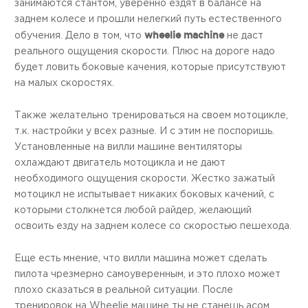
занимаются стантом, уверенно ездят в балансе на
заднем колесе и прошли нелегкий путь естественного
wheelie machine
обучения. Дело в том, что
не даст
реального ощущения скорости. Плюс на дороге надо
будет ловить боковые качения, которые присутствуют
на малых скоростях.
Также желательно тренироваться на своем мотоцикле,
т.к. настройки у всех разные. И с этим не поспоришь.
Установленные на вилли машине вентиляторы
охлаждают двигатель мотоцикла и не дают
необходимого ощущения скорости. Жестко зажатый
мотоцикл не испытывает никаких боковых качений, с
которыми столкнется любой райдер, желающий
освоить езду на заднем колесе со скоростью пешехода.
Еще есть мнение, что вилли машина может сделать
пилота чрезмерно самоуверенным, и это плохо может
плохо сказаться в реальной ситуации. После
тренировок на Wheelie машине ты не станешь асом,