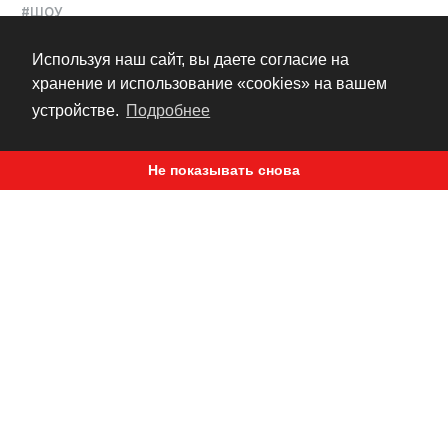
#ШОУ
Используя наш сайт, вы даете согласие на
11 лет назад
хранение и использование «cookies» на вашем
устройстве.
Подробнее
Не показывать снова
Стант Дрифт Шоу в Москве
29 053
740