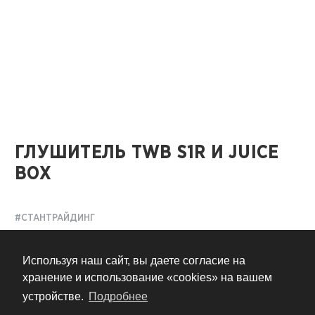
ГЛУШИТЕЛЬ TWB S1R И JUICE
BOX
#СТАНТРАЙДИНГ
11 лет назад
Используя наш сайт, вы даете согласие на
хранение и использование «cookies» на вашем
устройстве.
Подробнее