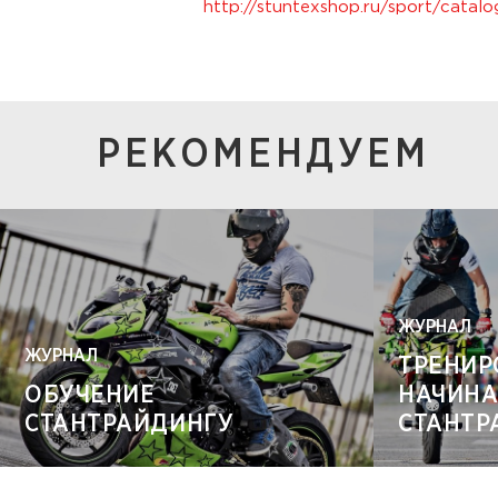
http://stuntexshop.ru/sport/catalo
РЕКОМЕНДУЕМ
ЖУРНАЛ
ЖУРНАЛ
ТРЕНИР
ОБУЧЕНИЕ
НАЧИН
СТАНТРАЙДИНГУ
СТАНТР