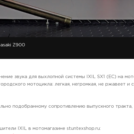
wasaki Z900
нение звука для выхлопной системы IXIL SX1 (EC) на мот
ородского мотоцикла: легкая, негромкая, не ржавеет и
ильно подобранному сопротивлению выпускного тракта,
ители IXIL в мотомагазине stuntexshop.ru: