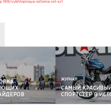
g-189/vykhlopnaya-sistema-ixil-sx1
ЖУРНАЛ
ОВКА
АЮЩИХ
САМЫЙ КРАСИВЫ
АЙДЕРОВ
СПОРТСТЕР В ИС