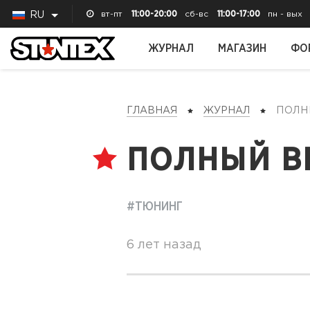
вт-пт
11:00-20:00
сб-вс
11:00-17:00
пн - вых
RU
ЖУРНАЛ
МАГАЗИН
ФО
ГЛАВНАЯ
ЖУРНАЛ
ПОЛН
ПОЛНЫЙ ВЫ
#ТЮНИНГ
6 лет назад