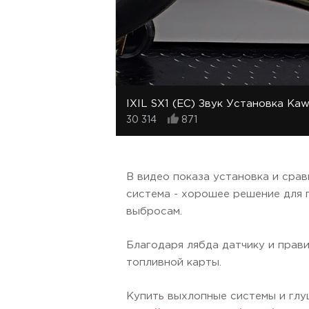
IXIL SX1 (EC) Звук Установка Ka
30 314
871
В видео показа установка и срав
система - хорошее решение для г
выбросам.
Благодаря лябда датчику и прав
топливной карты.
Купить выхлопные системы и глуш