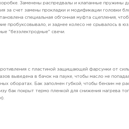
коробке. Заменены распредвалы и клапанные пружины д
тия за счет замены прокладки и модификации головки б
становлена специальная обгонная муфта сцепления, что
ние пробуксовывало, и заднее колесо не срывалось в юз
ные "безэлектродные" свечи.
я
противления с пластиной защищающей фарсунки от силь
газов выведена в бачок на пауке, чтобы масло не попад
ных оборатах. Бак заполнен губкой, чтобы бензин не ра
изу бак покрыт термо пленкой для снижения нагрева топ
).