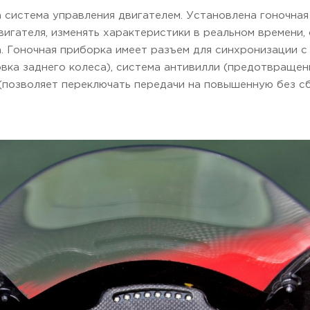
 система управления двигателем. Установлена гоночная
вигателя, изменять характеристики в реальном времени
 Гоночная приборка имеет разъем для синхронизации с 
вка заднего колеса), система антивилли (предотвраще
 (позволяет переключать передачи на повышенную без сб