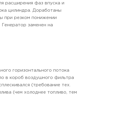
ля расширения фаз впуска и
лока цилиндра. Доработаны
бы при резком понижении
. Генератор заменен на
ного горизонтального потока
ало в короб воздушного фильтра
сплескивался (требование тех.
лива (чем холоднее топливо, тем