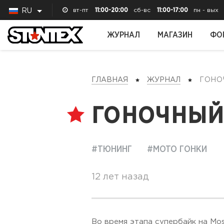
вт-пт
11:00-20:00
сб-вс
11:00-17:00
пн - вых
RU
ЖУРНАЛ
МАГАЗИН
ФО
ГЛАВНАЯ
ЖУРНАЛ
ГОН
ГОНОЧНЫЙ
#ТЮНИНГ
#МОТО ГОНКИ
12 лет назад
Во время этапа супербайк на Mo