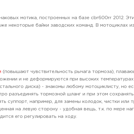
наковых мотика, построенных на базе cbr600rr 2012. Эт
же некоторые байки заводских команд. В мотоциклах из
и
(повышают чувствительность рычага тормоза), плаваю
можении и не деформируются при высоких температурах
стального диска) - знакомы любому мотоциклисту, но ес
стро разъединять тормозной шланг и при этом сохранять
ть суппорт, например, для замены колодок, чистки или 
енная на левую сторону - удобная вещь, т.к. по мере на
дится его регулировать на ходу.