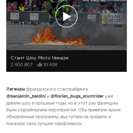
Стант Шоу Мото Ниндзя
2 900 807
10 408
Легенды
французского стантрайдинга
@benjamin_baldini
@florian_bugs_stuntrider
и
уже
давали шоу в прошлые годы, но в этот раз французы
были хэдлайнерами мероприятия. Оба привезли яркие
обновленные программы, выступали на пределе и
показали свои лучшие перфомансы.