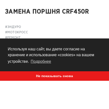
ЗАМЕНА ПОРШНЯ CRF450R
#ЭНДУРО
#МОТОКРОСС
#РЕМОНТ
#ИНФО
Используя наш сайт, вы даете согласие на
хранение и использование «cookies» на вашем
5 месяцев назад
устройстве.
Подробнее
замену поршня
Не показывать снова
В этом видео мы показали плановую
на
Honda CRF450R
кроссовом мотоцикле
2022-го
модельного года. Показан мотоцикл нашего коллеги,
Зырина Геннадия, на котором он тренируется и
участвует в соревнованиях.