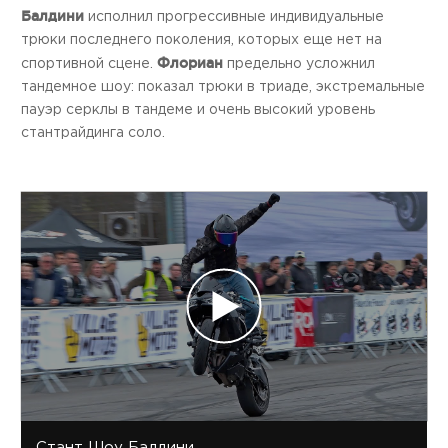
Балдини
исполнил прогрессивные индивидуальные
трюки последнего поколения, которых еще нет на
Флориан
спортивной сцене.
предельно усложнил
тандемное шоу: показал трюки в триаде, экстремальные
пауэр серклы в тандеме и очень высокий уровень
стантрайдинга соло.
Стант Шоу Балдини