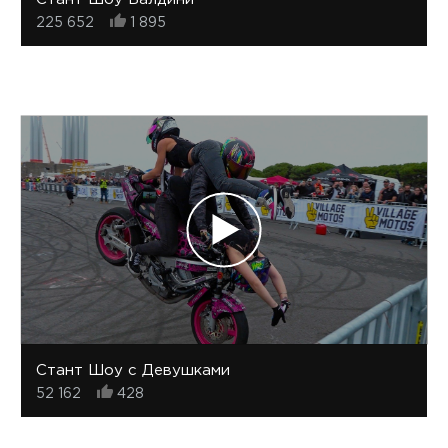
225 652
1 895
Стант Шоу с Девушками
52 162
428