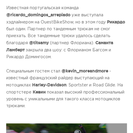
Известная португальская команда
@ricardo_domingos_arrepiado
уже выступала
Рикардо
хэдлайнером на OuestBikeShow, но в этом году
был один. Партнер по тандемным трюкам не смог
приехать. Все тандемные трюки удалось сделать
@titsamy
Саманта
благодаря
(партнер Флориана).
Ламберт
закрыла два шоу: с Флорианом Багсом и
Рикардо Домингосом.
@kevin_moreandmore
Специальным гостем стал
-
известный французский райдер выступающий на
Harley-Davidson
мотоциклах
: Sportster и Road Glide. На
Кевин
спортстере
показал высокий профессиональный
уровень с уникальными для такого класса мотоциклов
трюками.