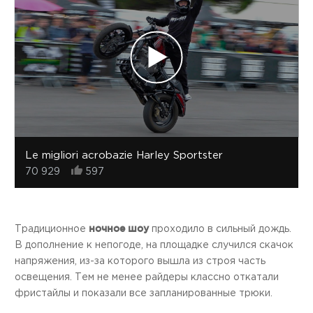
Le migliori acrobazie Harley Sportster
70 929
597
ночное шоу
Традиционное
проходило в сильный дождь.
В дополнение к непогоде, на площадке случился скачок
напряжения, из-за которого вышла из строя часть
освещения. Тем не менее райдеры классно откатали
фристайлы и показали все запланированные трюки.