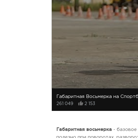
Габаритная Восьмерка на Спорт
261 049
2 153
Габаритная восьмерка
- базовое
полезно при поворотах, разворот