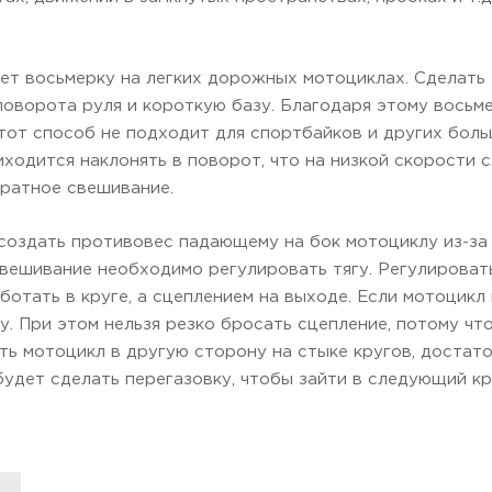
 восьмерку на легких дорожных мотоциклах. Сделать эт
оворота руля и короткую базу. Благодаря этому восьм
тот способ не подходит для спортбайков и других боль
иходится наклонять в поворот, что на низкой скорости 
братное свешивание.
 создать противовес падающему на бок мотоциклу из-за 
свешивание необходимо регулировать тягу. Регулироват
отать в круге, а сцеплением на выходе. Если мотоцикл 
у. При этом нельзя резко бросать сцепление, потому чт
ть мотоцикл в другую сторону на стыке кругов, достат
удет сделать перегазовку, чтобы зайти в следующий кр