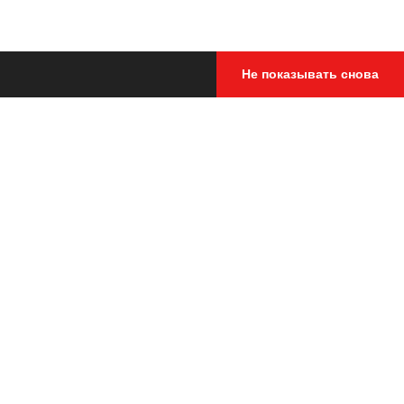
Не показывать снова
Крис Пфайфер) катается именно
ся подробное описание
йки.