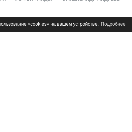
спользование «cookies» на вашем устройстве.
Подробнее
 в стантрайдинге мотоцикл, но лучший в мире райдер (
Александр Андреев
цикле выступает
. В статье приводит
ешений, которые использовал Александр для его настро