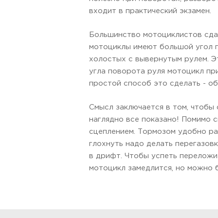
входит в практический экзамен.
Большинство мотоциклистов сдает
мотоциклы имеют большой угол п
холостых с вывернутым рулем. Э
угла поворота руля мотоцикл пр
простой способ это сделать - о
Смысл заключается в том, чтобы
наглядно все показано! Помимо 
сцеплением. Тормозом удобно раб
глохнуть надо делать перегазовк
в дрифт. Чтобы успеть переложи
мотоцикл замедлится, но можно б