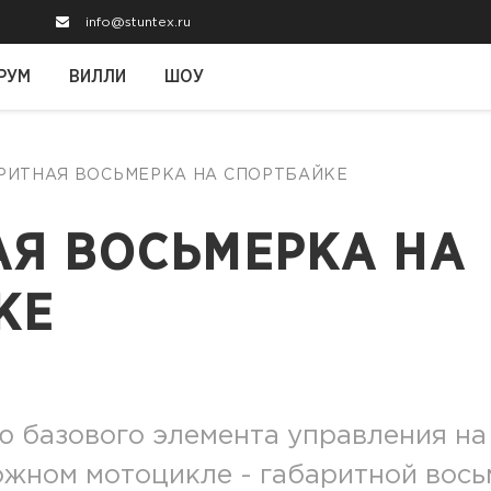
info@stuntex.ru
РУМ
ВИЛЛИ
ШОУ
АРИТНАЯ ВОСЬМЕРКА НА СПОРТБАЙКЕ
АЯ ВОСЬМЕРКА НА
КЕ
 базового элемента управления на 
жном мотоцикле - габаритной вось