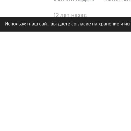
12 лет назад
Используя наш сайт, вы даете согласие на хранение и и
BMW F800R
не очень популярный
на нем. В России на таком мото
особенностей данной модели и р