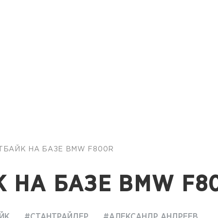
НТБАЙК НА БАЗЕ BMW F800R
 НА БАЗЕ BMW F8
ЙК
#СТАНТРАЙДЕР
#АЛЕКСАНДР АНДРЕЕВ