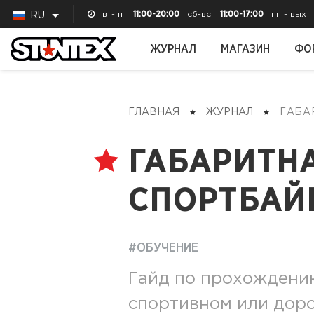
вт-пт
11:00-20:00
сб-вс
11:00-17:00
пн - вых
RU
ЖУРНАЛ
МАГАЗИН
ФО
ГЛАВНАЯ
ЖУРНАЛ
ГАБ
ГАБАРИТН
СПОРТБАЙ
#ОБУЧЕНИЕ
Гайд по прохождению
спортивном или доро