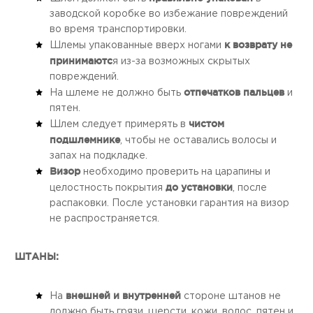
заводской коробке во избежание повреждений
во время транспортировки.
к возврату не
Шлемы упакованные вверх ногами
принимаютс
я из-за возможных скрытых
повреждений.
отпечатков пальцев
На шлеме не должно быть
и
пятен.
чистом
Шлем следует примерять в
подшлемнике
, чтобы не оставались волосы и
запах на подкладке.
Визор
необходимо проверить на царапины и
до установки
целостность покрытия
, после
распаковки. После установки гарантия на визор
не распространяется.
ШТАНЫ:
внешней и внутренней
На
стороне штанов не
должно быть грязи, шерсти, кожи, волос, пятен и