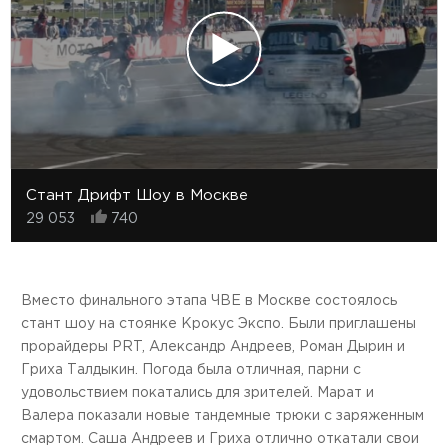
Стант Дрифт Шоу в Москве
29 053
740
Вместо финального этапа ЧВЕ в Москве состоялось
стант шоу на стоянке Крокус Экспо. Были приглашены
прорайдеры PRT, Александр Андреев, Роман Дырин и
Гриха Талдыкин. Погода была отличная, парни с
удовольствием покатались для зрителей. Марат и
Валера показали новые тандемные трюки с заряженным
смартом. Саша Андреев и Гриха отлично откатали свои