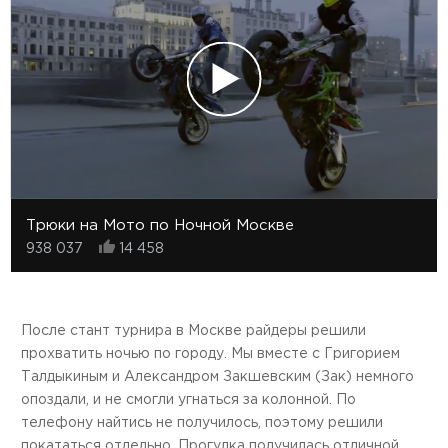
Трюки на Мото по Ночной Москве
938 037
14 458
После стант турнира в Москве райдеры решили
прохватить ночью по городу. Мы вместе с Григорием
Талдыкиным и Александром Закшевским (Зак) немного
опоздали, и не смогли угнаться за колонной. По
телефону найтись не получилось, поэтому решили
покататься отдельно. Прогулка получилась отличной,