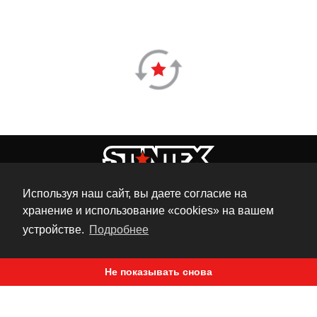
STUNT GRAND PRIX 2015
#СТАНТРАЙДИНГ
#СТАНТ ТУРНИРЫ
04-07-2015 - 05-07-2015
Используя наш сайт, вы даете согласие на
10 лет назад
хранение и использование «cookies» на вашем
устройстве.
Подробнее
Традиционно в начале июля проходило крупнейшее
Не показывать снова
стант соревнование в Польше. В этом году оно
сопровождалось аномальной жарой: +35-37 градусов.
На турнир заявились 35 райдеров, из них около 10 очень