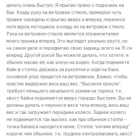
делать очень быстро. Я прыгаю прямо с подножек на
бак. Кладу руку на ветровое стекло, примерно чуть
правее середины и прыгаю вверх и вперед, перенося
ноги вдоль мотоцикла, и кладу их на ветровое стекло.
Рука на ветровом стекле является ограничителем
моего прыжка вперед. Это выглядит реально круто, но
на самом деле я передвигаю свою задницу всего на 15 см
вперед. Другой рукой Вы можете делать, что хотите: я
обычно махаю ей, как клоун на родео. Когда поднимете
байк в стоппи, держась за рукоятки и сидя на баке,
основной упор придется на ветровичок. Важно, чтобы
пластик выдержал весь ваш вес. “Высокое кресло”
требует меньшего начального усилия на тормоз, т.к.
хвост байка поднимается вверх гораздо быстрее. Вы не
должны думать о переносе веса тела вперед, весь ваш
вес и так загружает переднее колесо. Заднее колесо
не поднимается так высоко, как при обычном стоппи –
точка баланса находится ниже. Стоппи “ногами вперед”
короче чем обычное, т.к. труднее контролировать хвост