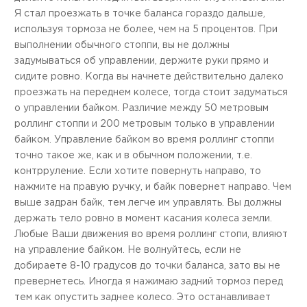
Я стал проезжать в точке баланса гораздо дальше,
используя тормоза не более, чем на 5 процентов. При
выполнении обычного стоппи, вы не должны
задумываться об управлении, держите руки прямо и
сидите ровно. Когда вы начнете действительно далеко
проезжать на переднем колесе, тогда стоит задуматься
о управлении байком. Различие между 50 метровым
роллинг стоппи и 200 метровым только в управлении
байком. Управление байком во время роллинг стоппи
точно такое же, как и в обычном положении, т.е.
контрруление. Если хотите повернуть направо, то
нажмите на правую ручку, и байк повернет направо. Чем
выше задран байк, тем легче им управлять. Вы должны
держать тело ровно в момент касания колеса земли.
Любые Ваши движения во время роллинг стопи, влияют
на управление байком. Не волнуйтесь, если не
добираете 8-10 градусов до точки баланса, зато вы не
превернетесь. Иногда я нажимаю задний тормоз перед
тем как опустить заднее колесо. Это останавливает