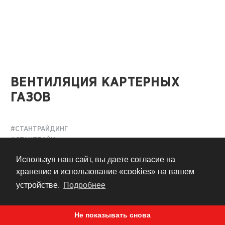
ВЕНТИЛЯЦИЯ КАРТЕРНЫХ
ГАЗОВ
#СТАНТРАЙДИНГ
#СТАНТБАЙК
Используя наш сайт, вы даете согласие на
14 лет назад
хранение и использование «cookies» на вашем
устройстве.
Подробнее
Переделка вентиляции картерных газов - очень
Не показывать снова
популярная модификация среди стантрайдеров. В сети