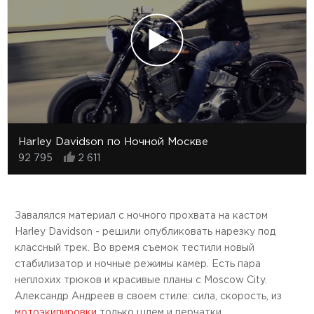
Harley Davidson по Ночной Москве
92 795
2 611
Завалялся материал с ночного прохвата на кастом
Harley Davidson - решили опубликовать нарезку под
классный трек. Во время съемок тестили новый
стабилизатор и ночные режимы камер. Есть пара
неплохих трюков и красивые планы с Moscow City.
Александр Андреев в своем стиле: сила, скорость, из
мотоэкипировки
только шлем и перчатки.