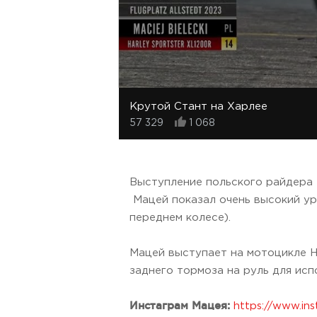
Крутой Стант на Харлее
57 329
1 068
Выступление польского райдера
Мацей показал очень высокий уро
переднем колесе).
Мацей выступает на мотоцикле H
заднего тормоза на руль для исп
Инстаграм Мацея:
https://www.in