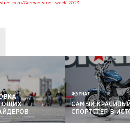
//stuntex.ru/German-stunt-week-2023
ЖУРНАЛ
ОВКА
АЮЩИХ
САМЫЙ КРАСИВЫ
АЙДЕРОВ
СПОРТСТЕР В ИС