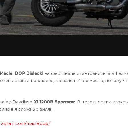
Maciej DOP Bielecki
на фестивале стантрайдинга в Герм
вень станта на харлее, но занял 14-ое место, потому чт
XL1200R Sportster
arley-Davdison
. В целом, мотик стоко
олнения сложных вилли.
stagram.com/maciejdop/