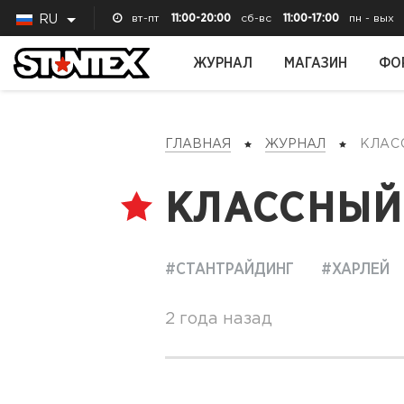
вт-пт
11:00-20:00
сб-вс
11:00-17:00
пн - вых
RU
ЖУРНАЛ
МАГАЗИН
ФО
ГЛАВНАЯ
ЖУРНАЛ
КЛА
КЛАССНЫЙ 
#СТАНТРАЙДИНГ
#ХАРЛЕЙ
2 года назад