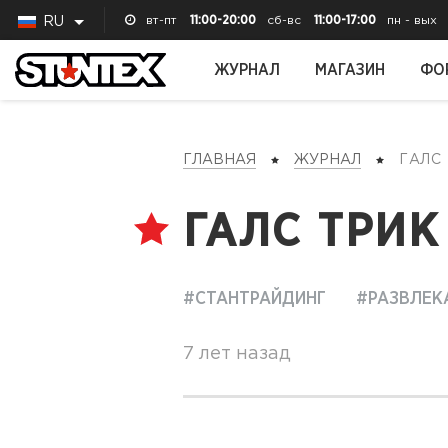
вт-пт
11:00-20:00
сб-вс
11:00-17:00
пн - вых
RU
ЖУРНАЛ
МАГАЗИН
ФО
ГЛАВНАЯ
ЖУРНАЛ
ГАЛ
ГАЛС ТРИК
#СТАНТРАЙДИНГ
#РАЗВЛЕК
7 лет назад