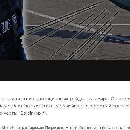
ых стильных и инновационных райдеров в мире. Он изве
идумывает новые трюки, увеличивает скорость и сплета
честь: “Baldini spin”.
пригороде Парижа
e Show в
. У нас было всего пара час