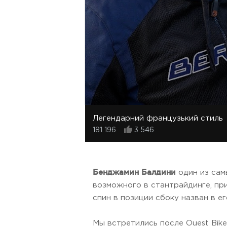
Легендарний французький стиль
181 196
3 546
Бенджамин Балдини
один из сам
возможного в стантрайдинге, пр
спин в позиции сбоку назван в его 
Мы встретились после Ouest Bik