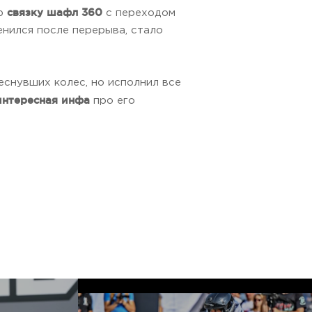
связку шафл 360
ую
с переходом
менился после перерыва, стало
реснувших колес, но исполнил все
интересная инфа
про его