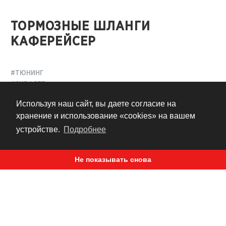
ТОРМОЗНЫЕ ШЛАНГИ
КАФЕРЕЙСЕР
#ТЮНИНГ
#SXRACER
#K1100SX
Используя наш сайт, вы даете согласие на
#ТОРМОЗА
хранение и использование «cookies» на вашем
#КАСТОМАЙЗИНГ
устройстве.
Подробнее
#КАФЕРЕЙСЕР
10 лет назад
Не показывать снова
тормозные шланги
Пришло время собирать
для обеих
наших проектов. Готовые наборы заказать нельзя! На
Triumph мы поставили вилку Kayaba, но с клипонами и