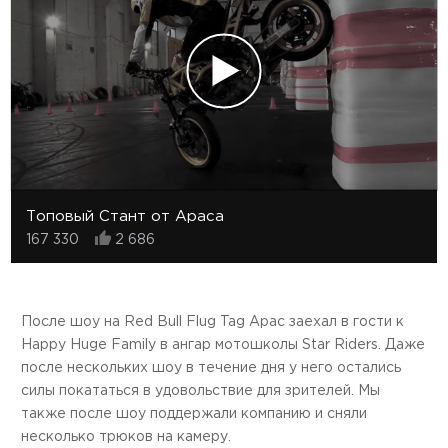
Топовый Стант от Араса
167 330
2 686
После шоу на Red Bull Flug Tag Арас заехал в гости к
Happy Huge Family в ангар мотошколы Star Riders. Даже
после нескольких шоу в течение дня у него остались
силы покататься в удовольствие для зрителей. Мы
также после шоу поддержали компанию и сняли
несколько трюков на камеру.