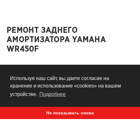
РЕМОНТ ЗАДНЕГО
АМОРТИЗАТОРА YAMAHA
WR450F
#ОБСЛУЖИВАНИЕ
#ЭНДУРО
Используя наш сайт, вы даете согласие на
#МОТОКРОСС
хранение и использование «cookies» на вашем
#РЕМОНТ
устройстве.
Подробнее
#ПОДВЕСКА
Не показывать снова
8 лет назад
Yamaha WR450F
На
, как на многих кроссовых и