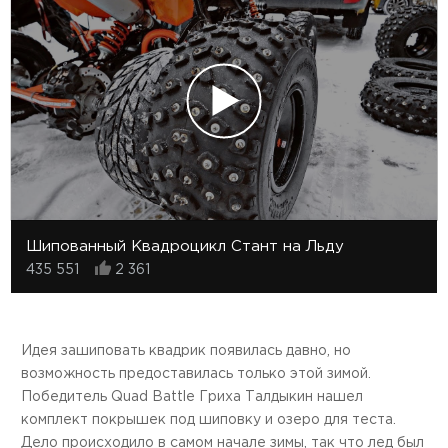
Шипованный Квадроцикл Стант на Льду
435 551
2 361
Идея зашиповать квадрик появилась давно, но
возможность предоставилась только этой зимой.
Победитель Quad Battle Гриха Талдыкин нашел
комплект покрышек под шиповку и озеро для теста.
Дело происходило в самом начале зимы, так что лед был